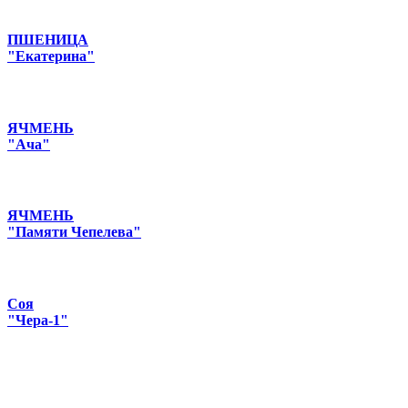
ПШЕНИЦА
"Екатерина"
ЯЧМЕНЬ
"Ача"
ЯЧМЕНЬ
"Памяти Чепелева"
Соя
"Чера-1"